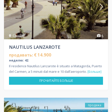
Canarie
4
NAUTILUS LANZAROTE
€ 14.900
продавать:
неделю: 42
Il residence Nautilus Lanzarote è situato a Matagorda, Puerto
del Carmen, a 5 minuti dal mare e 10 dall’aeroporto.
[Больше]
ПРОЧИТАЙТЕ БОЛЬШЕ
продажа