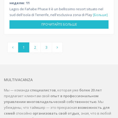
неделю: 11
Lagos de Fañabe Phase II è un bellissimo resort situato nel
sud dell'isola di Tenerife, nell'esclusiva zona di Play
[Больше]
ПРОЧИТАЙТЕ БОЛЬШЕ
1
2
3
MULTIVACANZA
Мы — команда
специалистов
, которая уже
более 20 лет
предлагает клиентам свой
опыт в профессиональном
управлении многовладельческой собственностью
. Мы
убеждены, что таймшер — это прекрасная
возможность для
семей
спокойно
организовать свой отдых,
зная, что в любой