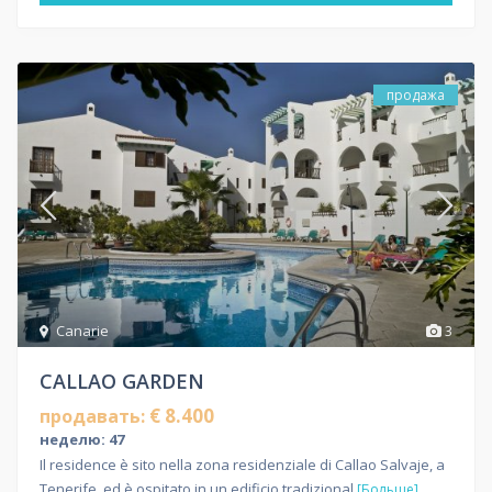
продажа
Canarie
3
CALLAO GARDEN
€ 8.400
продавать:
неделю: 47
Il residence è sito nella zona residenziale di Callao Salvaje, a
Tenerife, ed è ospitato in un edificio tradizional
[Больше]