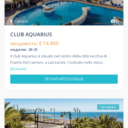
Canarie
3
CLUB AQUARIUS
€ 14.800
продавать:
неделю: 20-21
Il Club Aquarius è situato nel centro della città vecchia di
Puerto Del Carmen, a Lanzarote. Costruito nello stess
[Больше]
ПРОЧИТАЙТЕ БОЛЬШЕ
продажа